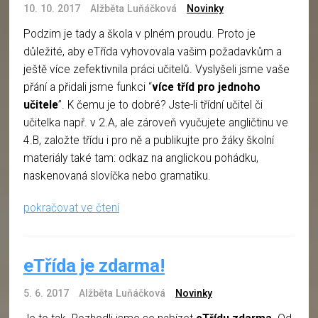
10. 10. 2017
Alžběta Luňáčková
Novinky
Podzim je tady a škola v plném proudu. Proto je
důležité, aby eTřída vyhovovala vašim požadavkům a
ještě více zefektivnila práci učitelů. Vyslyšeli jsme vaše
přání a přidali jsme funkci “
více tříd pro jednoho
učitele
”. K čemu je to dobré? Jste-li třídní učitel či
učitelka např. v 2.A, ale zároveň vyučujete angličtinu ve
4.B, založte třídu i pro ně a publikujte pro žáky školní
materiály také tam: odkaz na anglickou pohádku,
naskenovaná slovíčka nebo gramatiku.
pokračovat ve čtení
eTřída je zdarma!
5. 6. 2017
Alžběta Luňáčková
Novinky