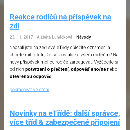
Reakce rodičů na příspěvek na
zdi
23. 11. 2017
Alžběta Luňáčková
Návody
Napsali jste na zeď své eTřídy důležité oznámení a
chcete mít jistotu, že se dostalo ke všem rodičům? Na
nový příspěvek mohou rodiče zareagovat. Vyžádejte si
od nich
potvrzení o přečtení, odpověď ano/ne
nebo
otevřenou odpověď
.
pokračovat ve čtení
Novinky na eTřídě: další správce,
více tříd & zabezpečené připojení