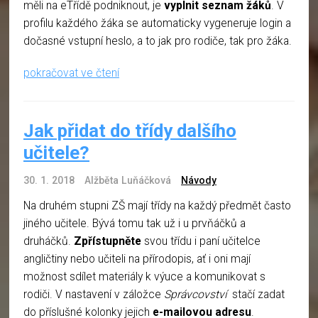
měli na eTřídě podniknout, je
vyplnit seznam žáků
. V
profilu každého žáka se automaticky vygeneruje login a
dočasné vstupní heslo, a to jak pro rodiče, tak pro žáka.
pokračovat ve čtení
Jak přidat do třídy dalšího
učitele?
30. 1. 2018
Alžběta Luňáčková
Návody
Na druhém stupni ZŠ mají třídy na každý předmět často
jiného učitele. Bývá tomu tak už i u prvňáčků a
druháčků.
Zpřístupněte
svou třídu i paní učitelce
angličtiny nebo učiteli na přírodopis, ať i oni mají
možnost sdílet materiály k výuce a komunikovat s
rodiči. V nastavení v záložce
Správcovství
stačí zadat
do příslušné kolonky jejich
e-mailovou adresu
.